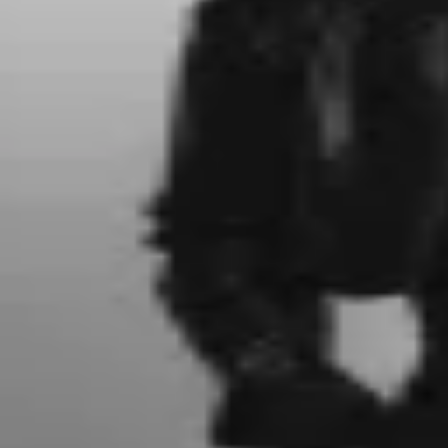
y
a
Yaya Studio
墨尔本顶级婚礼化妆工作室
关于我们
服务项目
团队介绍
作品集
联系我们
热门服务
墨尔本婚礼妆发
墨尔本新娘妆
墨尔本活动妆发
墨尔本亚洲新娘
@yaya_makeup_mel